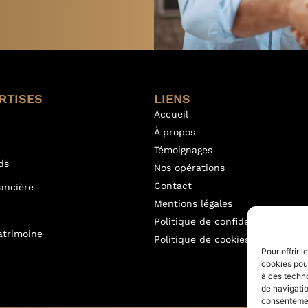
RTISES
LIENS
Accueil
À propos
Témoignages
ds
Nos opérations
Contact
nancière
Mentions légales
Politique de confidentialité
atrimoine
Politique de cookies (UE)
Pour offrir 
cookies pour
à ces techn
de navigatio
consentement