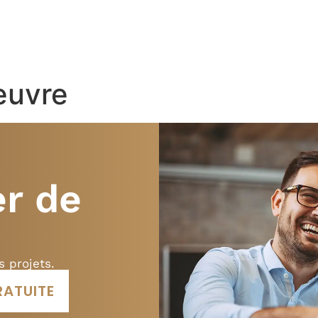
 EXPERTISES
À PROPOS
TÉMOIGNAGES
euvre
er de
s projets.
RATUITE